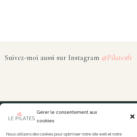
Suivez-moi aussi sur Instagram
@Pilatesfr
CGV
–
Confidentialité
–
Mentions Légales
Gérer le consentement aux
cookies
© 2026
Le Pilates
. All Rights Reserved.
Nous utilisons des cookies pour optimiser notre site web et notre